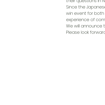
their questions in 
Since the Japanese 
win event for both
experience of comm
We will announce th
Please look forward 