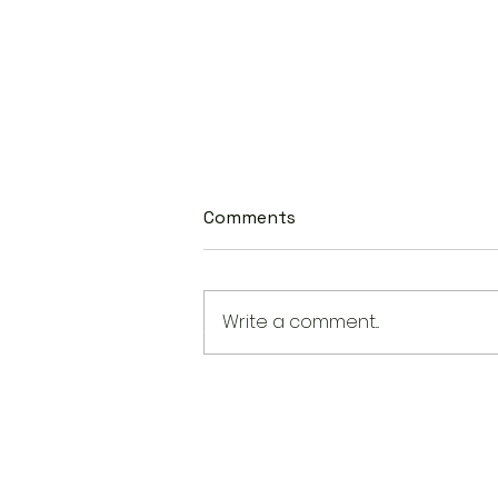
Comments
Write a comment...
Ayala Tr
You Learned It from
Anime... But Should You
Really Say It? 👀🇯🇵