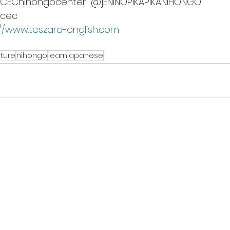
ihongocenter  @jENINOPIKAPIKANIHONGO
cec
://www.teszara-english.com
 
ture
nihongo
learnjapanese