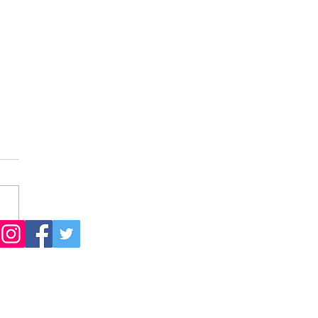
on of Cultures: 🇯🇵 x