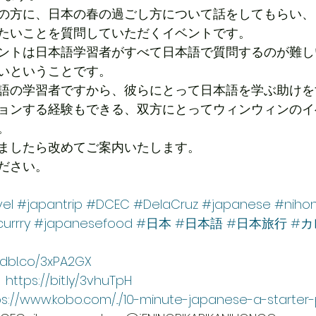
の方に、日本の春の過ごし方について話をしてもらい、
たいことを質問していただくイベントです。
ントは日本語学習者がすべて日本語で質問するのが難し
いということです。
語の学習者ですから、彼らにとって日本語を学ぶ助けを
ョンする経験もできる、双方にとってウィンウィンのイ
。
ましたら改めてご案内いたします。
ださい。
el
#japantrip
#DCEC
#DelaCruz
#japanese
#niho
urrry
#japanesefood
#日本
#日本語
#日本旅行
#カ
adbl.co/3xPA2GX
　
https://bit.ly/3vhuTpH
ps://www.kobo.com/.../10-minute-japanese-a-starter