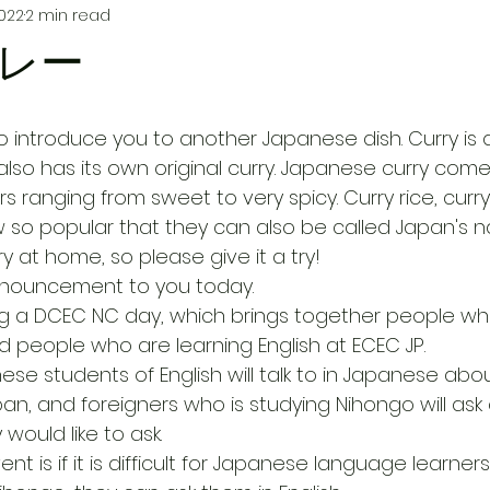
2022
2 min read
レー
to introduce you to another Japanese dish. Curry is 
 also has its own original curry. Japanese curry com
ors ranging from sweet to very spicy. Curry rice, curr
 so popular that they can also be called Japan's nati
ry at home, so please give it a try!
announcement to you today.
ng a DCEC NC day, which brings together people wh
 people who are learning English at ECEC JP.
nese students of English will talk to in Japanese ab
an, and foreigners who is studying Nihongo will ask 
ould like to ask.
ent is if it is difficult for Japanese language learners 