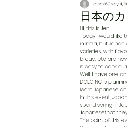
sasaki60
May 4, 
日本のカ
Hi, this is Jeni! 
Today I would like 
in India, but Japan
varieties, with flav
bread, etc. are now
is easy to cook cur
Well, I have one 
DCEC NC is planni
learn Japanese and
In this event, Japa
spend spring in Jap
Japanesethat they w
The point of this ev