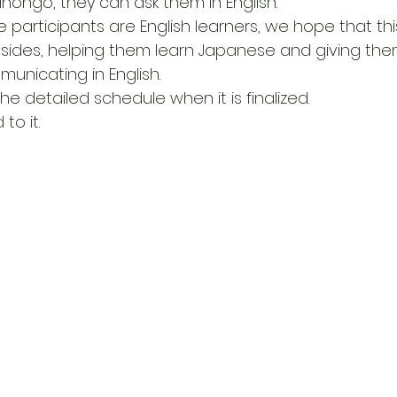
Nihongo, they can ask them in English.
participants are English learners, we hope that this
 sides, helping them learn Japanese and giving the
unicating in English.
e detailed schedule when it is finalized.
to it.