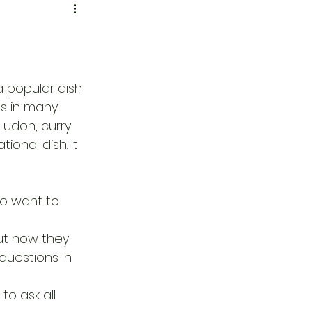
a popular dish 
es in many 
y udon, curry 
onal dish. It 
o want to 
out how they 
questions in 
to ask all 