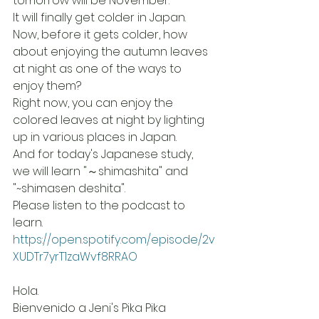
tomorrow will be November.
It will finally get colder in Japan.
Now, before it gets colder, how 
about enjoying the autumn leaves 
at night as one of the ways to 
enjoy them?
Right now, you can enjoy the 
colored leaves at night by lighting 
up in various places in Japan.
And for today's Japanese study, 
we will learn "～shimashita" and 
"~shimasen deshita".
Please listen to the podcast to 
learn.
https://open.spotify.com/episode/2v
XUDTr7yrT1zaWvf8RRAO
Hola.
Bienvenido a Jeni's Pika Pika 