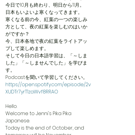
今日で10月も終わり、明日から11月。
日本もいよいよ寒くなってきます。
寒くなる前の今、紅葉の一つの楽しみ
方として、夜の紅葉を楽しむのはいか
がですか？
今、日本各地で夜の紅葉をライトアッ
プして楽しめます。
そして今日の日本語学習は、「～しま
した」「～しませんでした」を学びま
す。
Podcastを聞いて学習してください。
https://open.spotify.com/episode/2v
XUDTr7yrT1zaWvf8RRAO
Hello.
Welcome to Jenni's Pika Pika 
Japanese.
Today is the end of October, and 