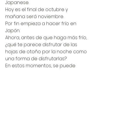
Japanese.
Hoy es el final de octubre y 
mañana será noviembre.
Por fin empieza a hacer frío en 
Japón.
Ahora, antes de que haga más frío, 
¿qué te parece disfrutar de las 
hojas de otoño por la noche como 
una forma de disfrutarlas?
En estos momentos, se puede 
disfrutar de las hojas de otoño por 
la noche en muchos lugares de 
Japón, iluminadas.
Y para la lección de japonés de 
hoy, aprenderemos "～shimashita" 
y "~shimasen deshita".
Escuche el podcast para aprender.
https://open.spotify.com/episode/2v
XUDTr7yrT1zaWvf8RRAO