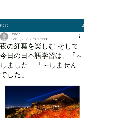
Post
sasaki60
Oct 31, 2022
2 min read
夜の紅葉を楽しむ そして
今日の日本語学習は、「～
しました」「～しません
でした」